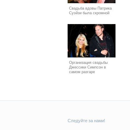
Свадьба вдовы Патрика
Суэйзи была скромной
Организация свадьбы
Джессики Симпсон в
самом разгаре
Следуйте за нами!